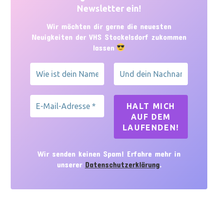
Newsletter ein!
Wir möchten dir gerne die neuesten
Neuigkeiten der VHS Stockelsdorf zukommen
lassen
Wir senden keinen Spam! Erfahre mehr in
unserer
Datenschutzerklärung
.