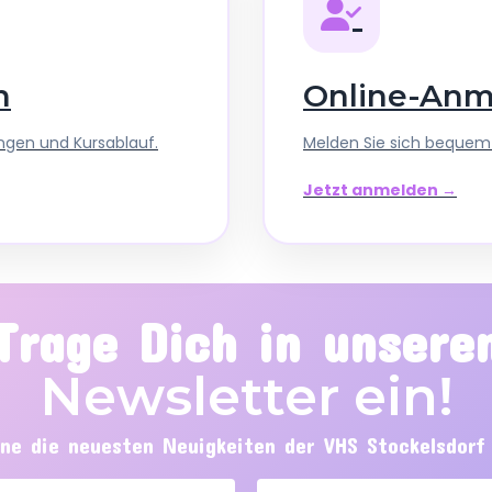
n
Online-An
ngen und Kursablauf.
Melden Sie sich bequem 
Jetzt anmelden →
Trage Dich in unsere
Newsletter ein!
ne die neuesten Neuigkeiten der VHS Stockelsdor