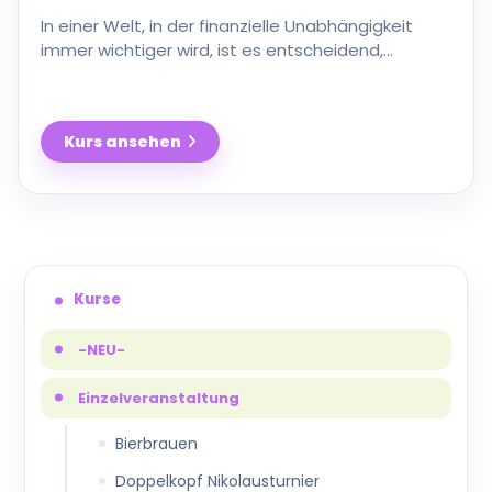
In einer Welt, in der finanzielle Unabhängigkeit
immer wichtiger wird, ist es entscheidend,
frühzeitig die Weichen für Ihren Kaufkrafterhalt
und/ oder …
Kurs ansehen
Geld,
Finanzen
und
private
Altersvorsorge
Gegenwart
&
Zukunft
aktiv
gestalten
Kurse
-NEU-
Einzelveranstaltung
Bierbrauen
Doppelkopf Nikolausturnier