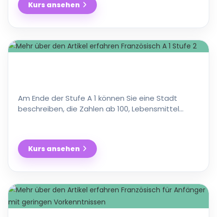
Kurs ansehen
Französisch
A1
Stufe
3
Am Ende der Stufe A 1 können Sie eine Stadt
beschreiben, die Zahlen ab 100, Lebensmittel
einkaufen und sich verabreden. In diesem Kurs
lernen Sie in …
Kurs ansehen
Französisch
A
1
Stufe
2