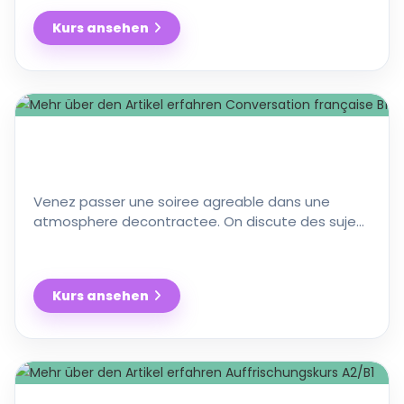
Kurs ansehen
Französisch
A2
Stufe
3
Venez passer une soiree agreable dans une
atmosphere decontractee. On discute des sujets
de tous les jours, lit des textes actuels, fait des
jeux etc., et …
Kurs ansehen
Conversation
française
B1