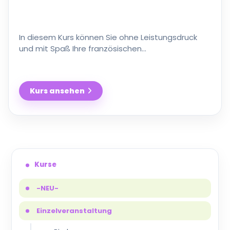
In diesem Kurs können Sie ohne Leistungsdruck
und mit Spaß Ihre französischen
Sprachkenntnisse auffrischen und vertiefen. Wir
wiederholen und ergänzen die …
Kurs ansehen
Auffrischungskurs
A2/B1
Kurse
-NEU-
Einzelveranstaltung