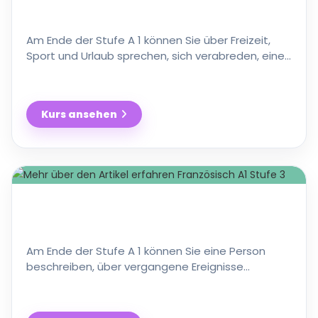
Am Ende der Stufe A 1 können Sie über Freizeit,
Sport und Urlaub sprechen, sich verabreden, eine
Wohnung und eine Einrichtung beschreiben. In
diesem Kurs …
Kurs ansehen
Französisch
A
1
Stufe
4
Am Ende der Stufe A 1 können Sie eine Person
beschreiben, über vergangene Ereignisse
berichten, eine Speisekarte lesen, über
Essgewohnheiten sprechen. In …