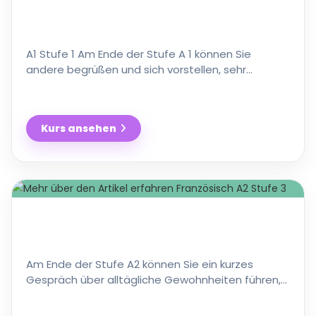
A1 Stufe 1 Am Ende der Stufe A 1 können Sie
andere begrüßen und sich vorstellen, sehr
einfache Unterhaltungen (z.B. über Ihre Herkunft,
Familie, Ihren …
Kurs ansehen
Französisch
für
Anfänger
mit
geringen
Vorkenntnissen
Am Ende der Stufe A2 können Sie ein kurzes
Gespräch über alltägliche Gewohnheiten führen,
Vorlieben und Abneigungen ausdrücken und über
gegenwärtige und …