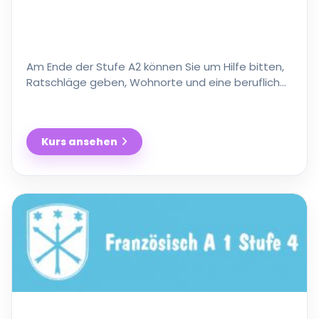
Am Ende der Stufe A2 können Sie um Hilfe bitten,
Ratschläge geben, Wohnorte und eine berufliche
Tätigkeit beschreiben. In diesem Kurs lernen Sie in
…
Kurs ansehen
Französisch
A2
Stufe
3