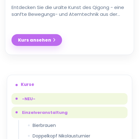
Entdecken Sie die uralte Kunst des Qigong - eine
sanfte Bewegungs- und Atemtechnik aus der
Traditionellen Chinesischen Medizin, die Körper
und Geist in …
Kurs ansehen
Qigong
Kurse
-NEU-
Einzelveranstaltung
Bierbrauen
Doppelkopf Nikolausturnier