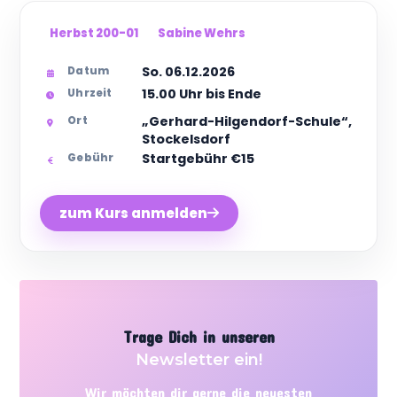
Herbst 200-01
Sabine Wehrs
So. 06.12.2026
Datum
15.00 Uhr bis Ende
Uhrzeit
„Gerhard-Hilgendorf-Schule“,
Ort
Stockelsdorf
Startgebühr €15
Gebühr
zum Kurs anmelden
Trage Dich in unseren
Newsletter ein!
Wir möchten dir gerne die neuesten