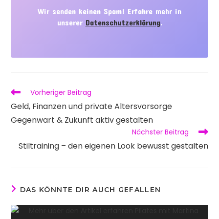
Wir senden keinen Spam! Erfahre mehr in
unserer
Datenschutzerklärung
.
Weitere
Vorheriger Beitrag
Artikel
Geld, Finanzen und private Altersvorsorge
ansehen
Gegenwart & Zukunft aktiv gestalten
Nächster Beitrag
Stiltraining – den eigenen Look bewusst gestalten
DAS KÖNNTE DIR AUCH GEFALLEN